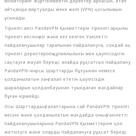
мониторинг жүргізілмейтін деректер арнасын, атап
айтқанда виртуалды жеке желі (VPN) қосылымын
ұсынады.
Тіркелгі иесі PandaVPN Қызметтерін тіркелгі арқылы
тіркелгі иесінің өзі және кез келген Уәкілетті
пайдаланушылар тарапынан пайдалануға, сондай-ақ
тіркелгі деректерінің құпиялылығы мен қауіпсіздігін
сақтауға жауап береді; алайда рұқсатсыз пайдалану
PandaVPN-нің осы Шарттарды бұзуынан немесе
қолданылатын заң талап ететін қауіпсіздік
шараларын қолданбауынан туындаған жағдайлар
бұған кірмейді.
Осы Шарттардың талаптарына сай PandaVPN тіркелгі
иесіне және қолданылатын жағдайда оның Уәкілетті
пайдаланушыларына PandaVPN Қызметтеріне қол
жеткізуге және оларды пайдалануға рұқсат береді.