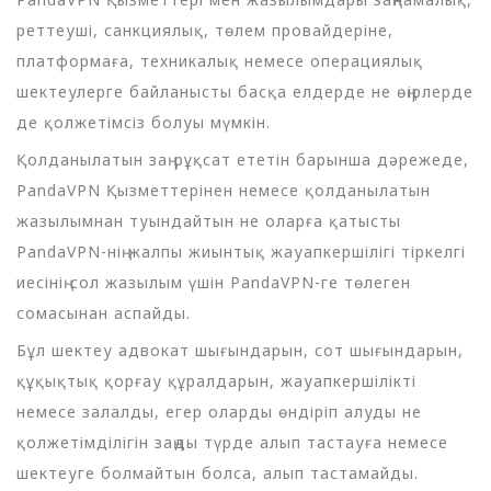
реттеуші, санкциялық, төлем провайдеріне,
платформаға, техникалық немесе операциялық
шектеулерге байланысты басқа елдерде не өңірлерде
де қолжетімсіз болуы мүмкін.
Қолданылатын заң рұқсат ететін барынша дәрежеде,
PandaVPN Қызметтерінен немесе қолданылатын
жазылымнан туындайтын не оларға қатысты
PandaVPN-нің жалпы жиынтық жауапкершілігі тіркелгі
иесінің сол жазылым үшін PandaVPN-ге төлеген
сомасынан аспайды.
Бұл шектеу адвокат шығындарын, сот шығындарын,
құқықтық қорғау құралдарын, жауапкершілікті
немесе залалды, егер оларды өндіріп алуды не
қолжетімділігін заңды түрде алып тастауға немесе
шектеуге болмайтын болса, алып тастамайды.