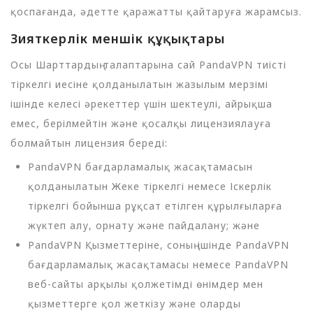
қоспағанда, әдетте қаражатты қайтаруға жарамсыз.
Зияткерлік меншік құқықтары
Осы Шарттардың талаптарына сай PandaVPN тиісті
тіркелгі иесіне қолданылатын жазылым мерзімі
ішінде келесі әрекеттер үшін шектеулі, айрықша
емес, берілмейтін және қосалқы лицензиялауға
болмайтын лицензия береді:
PandaVPN бағдарламалық жасақтамасын
қолданылатын Жеке тіркелгі немесе Іскерлік
тіркелгі бойынша рұқсат етілген құрылғыларға
жүктеп алу, орнату және пайдалану; және
PandaVPN Қызметтеріне, соның ішінде PandaVPN
бағдарламалық жасақтамасы немесе PandaVPN
веб-сайты арқылы қолжетімді өнімдер мен
қызметтерге қол жеткізу және оларды