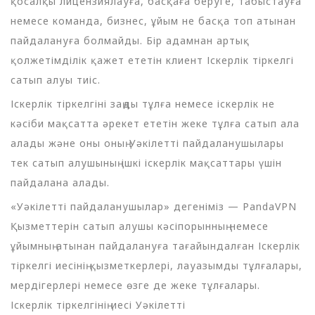
қосалқы лицензиялауға, басқаға беруге, табыстауға
немесе команда, бизнес, ұйым не басқа топ атынан
пайдалануға болмайды. Бір адамнан артық
қолжетімділік қажет ететін клиент Іскерлік тіркелгі
сатып алуы тиіс.
Іскерлік тіркелгіні заңды тұлға немесе іскерлік не
кәсіби мақсатта әрекет ететін жеке тұлға сатып ала
алады және оны оның Уәкілетті пайдаланушылары
тек сатып алушының ішкі іскерлік мақсаттары үшін
пайдалана алады.
«Уәкілетті пайдаланушылар» дегеніміз — PandaVPN
Қызметтерін сатып алушы кәсіпорынның немесе
ұйымның атынан пайдалануға тағайындалған Іскерлік
тіркелгі иесінің қызметкерлері, лауазымды тұлғалары,
мердігерлері немесе өзге де жеке тұлғалары.
Іскерлік тіркелгінің иесі Уәкілетті