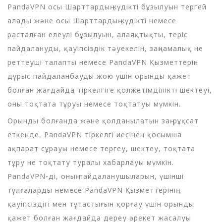
PandaVPN осы Шарттардың күдікті бұзылуын тергей
алады және осы Шарттардың күдікті немесе
расталған елеулі бұзылуын, алаяқтықты, теріс
пайдалануды, қауіпсіздік тәуекелін, заңнамалық не
реттеуші талапты немесе PandaVPN Қызметтерін
дұрыс пайдаланбауды жою үшін орынды қажет
болған жағдайда тіркелгіге қолжетімділікті шектеуі,
оны тоқтата тұруы немесе тоқтатуы мүмкін.
Орынды болғанда және қолданылатын заң рұқсат
еткенде, PandaVPN тіркелгі иесінен қосымша
ақпарат сұрауы немесе тергеу, шектеу, тоқтата
тұру не тоқтату туралы хабарлауы мүмкін.
PandaVPN-ді, оның пайдаланушыларын, үшінші
тұлғаларды немесе PandaVPN Қызметтерінің
қауіпсіздігі мен тұтастығын қорғау үшін орынды
қажет болған жағдайда дереу әрекет жасалуы