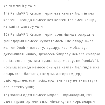
өнімге енгізу үшін;
14) PandaVPN Қызметтерінің кез келген бөлігін кез
келген нысанда немесе кез келген тәсілмен көшіру
не қайта шығару үшін;
15) PandaVPN Қызметтерін, соның ішінде олардың
файлдарын немесе құжаттамасын не олардың кез
келген бөлігін өзгерту, аудару, кері жобалау,
декомпиляциялау, дизассемблирлеу немесе соларға
негізделген туынды туындылар жасау, не PandaVPN
қосымшасында немесе оның кез келген бөлігінде іске
асырылған бастапқы кодты, алгоритмдерді,
әдістерді немесе тәсілдерді анықтау не анықтауға
әрекеттену үшін;
16) жалпы әдеп немесе мораль нормаларын, ізгі
әдет-ғұрыптар мен адал мінез-құлық нормаларын