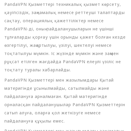
PandaVPN Қызметтері техникалық қызмет көрсету,
қауіпсіздік, заңнамалық немесе реттеуші талаптарды
сақтау, операциялық қажеттіліктер немесе
PandaVPN-ді, оның пайдаланушыларын не үшінші
тұлғаларды қорғау үшін орынды қажет болған кезде
өзгертілуі, жаңартылуы, үзілуі, шектелуі немесе
тоқтатылуы мүмкін. Іс жүзінде мүмкін және заңмен
рұқсат етілген жағдайда PandaVPN елеулі үзіліс не
тоқтату туралы хабарлайды.
PandaVPN Қызметтері мен жазылымдары Қытай
материгінде ұсынылмайды, сатылмайды және
пайдалануға арналмаған. Қытай материгінде
орналасқан пайдаланушылар PandaVPN Қызметтерін
сатып алуға, оларға қол жеткізуге немесе
пайдалануға құқылы емес.
PandaVPN Қызметтері мен жазылымдары заңнамалық,