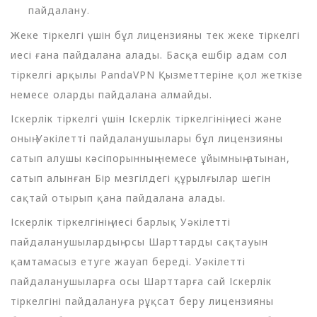
пайдалану.
Жеке тіркелгі үшін бұл лицензияны тек жеке тіркелгі
иесі ғана пайдалана алады. Басқа ешбір адам сол
тіркелгі арқылы PandaVPN Қызметтеріне қол жеткізе
немесе оларды пайдалана алмайды.
Іскерлік тіркелгі үшін Іскерлік тіркелгінің иесі және
оның Уәкілетті пайдаланушылары бұл лицензияны
сатып алушы кәсіпорынның немесе ұйымның атынан,
сатып алынған Бір мезгілдегі құрылғылар шегін
сақтай отырып қана пайдалана алады.
Іскерлік тіркелгінің иесі барлық Уәкілетті
пайдаланушылардың осы Шарттарды сақтауын
қамтамасыз етуге жауап береді. Уәкілетті
пайдаланушыларға осы Шарттарға сай Іскерлік
тіркелгіні пайдалануға рұқсат беру лицензияны