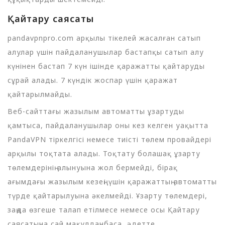
Қайтару саясаты
pandavpnpro.com арқылы тікелей жасалған сатып
алулар үшін пайдаланушылар бастапқы сатып алу
күнінен бастап 7 күн ішінде қаражатты қайтаруды
сұрай алады. 7 күндік жоспар үшін қаражат
қайтарылмайды.
Веб-сайттағы жазылым автоматты ұзартуды
қамтыса, пайдаланушылар оны кез келген уақытта
PandaVPN тіркелгісі немесе тиісті төлем провайдері
арқылы тоқтата алады. Тоқтату болашақ ұзарту
төлемдерінің алынуына жол бермейді, бірақ
ағымдағы жазылым кезеңі үшін қаражаттың автоматты
түрде қайтарылуына әкелмейді. Ұзарту төлемдері,
заңда өзгеше талап етілмесе немесе осы Қайтару
саясатына сай мақұлданбаса, әдетте