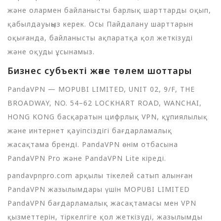
және олармен байланысты барлық шарттарды оқып,
қабылдауыңыз керек. Осы Пайдалану шарттарын
оқығанда, байланысты ақпаратқа қол жеткізуді
және оқуды ұсынамыз.
Бизнес субъекті және төлем шоттары
PandaVPN — MOPUBI LIMITED, UNIT 02, 9/F, THE
BROADWAY, NO. 54–62 LOCKHART ROAD, WANCHAI,
HONG KONG басқаратын цифрлық VPN, құпиялылық
және интернет қауіпсіздігі бағдарламалық
жасақтама бренді. PandaVPN өнім отбасына
PandaVPN Pro және PandaVPN Lite кіреді.
pandavpnpro.com арқылы тікелей сатып алынған
PandaVPN жазылымдары үшін MOPUBI LIMITED
PandaVPN бағдарламалық жасақтамасы мен VPN
қызметтерін, тіркелгіге қол жеткізуді, жазылымды