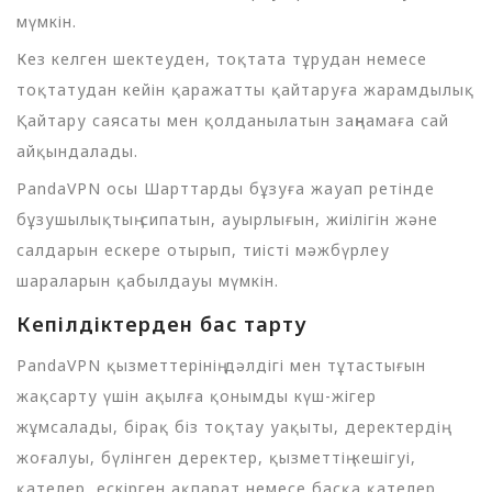
мүмкін.
Кез келген шектеуден, тоқтата тұрудан немесе
тоқтатудан кейін қаражатты қайтаруға жарамдылық
Қайтару саясаты мен қолданылатын заңнамаға сай
айқындалады.
PandaVPN осы Шарттарды бұзуға жауап ретінде
бұзушылықтың сипатын, ауырлығын, жиілігін және
салдарын ескере отырып, тиісті мәжбүрлеу
шараларын қабылдауы мүмкін.
Кепілдіктерден бас тарту
PandaVPN қызметтерінің дәлдігі мен тұтастығын
жақсарту үшін ақылға қонымды күш-жігер
жұмсалады, бірақ біз тоқтау уақыты, деректердің
жоғалуы, бүлінген деректер, қызметтің кешігуі,
қателер, ескірген ақпарат немесе басқа қателер