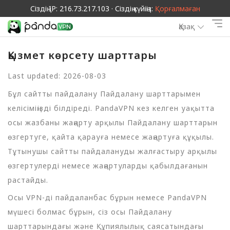
Сіздің IP: 216.73.217.103 · Сіздің күйіңіз:
Қорғалмаған
Қазақ
Қызмет көрсету шарттары
Last updated: 2026-08-03
Бұл сайтты пайдалану Пайдалану шарттарымен
келісіміңізді білдіреді. PandaVPN кез келген уақытта
осы жазбаны жаңарту арқылы Пайдалану шарттарын
өзгертуге, қайта қарауға немесе жаңартуға құқылы.
Тұтынушы сайтты пайдалануды жалғастыру арқылы
өзгертулерді немесе жаңартуларды қабылдағанын
растайды.
Осы VPN-ді пайдаланбас бұрын немесе PandaVPN
мүшесі болмас бұрын, сіз осы Пайдалану
шарттарындағы және Құпиялылық саясатындағы