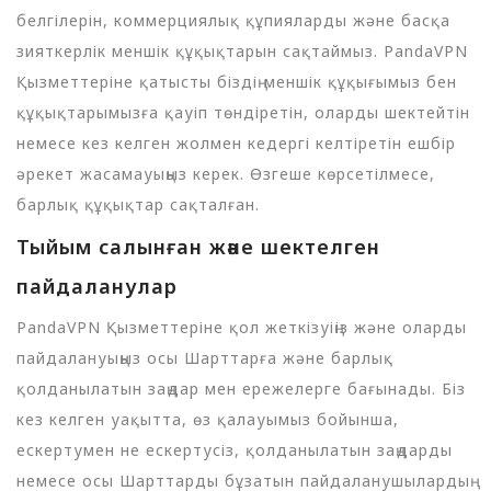
белгілерін, коммерциялық құпияларды және басқа
зияткерлік меншік құқықтарын сақтаймыз. PandaVPN
Қызметтеріне қатысты біздің меншік құқығымыз бен
құқықтарымызға қауіп төндіретін, оларды шектейтін
немесе кез келген жолмен кедергі келтіретін ешбір
әрекет жасамауыңыз керек. Өзгеше көрсетілмесе,
барлық құқықтар сақталған.
Тыйым салынған және шектелген
пайдаланулар
PandaVPN Қызметтеріне қол жеткізуіңіз және оларды
пайдалануыңыз осы Шарттарға және барлық
қолданылатын заңдар мен ережелерге бағынады. Біз
кез келген уақытта, өз қалауымыз бойынша,
ескертумен не ескертусіз, қолданылатын заңдарды
немесе осы Шарттарды бұзатын пайдаланушылардың