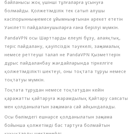
байланысы жоқ үшінші тұлғаларға ұсынуға
болмайды. Қолжетімділік тек сатып алушы
кәсіпорынның немесе ұйымның атынан әрекет ететін
Уәкілетті пайдаланушыларға ғана берілуі мүмкін.
PandaVPN осы Шарттарды елеулі бұзу, алаяқтық,
теріс пайдалану, қауіпсіздік тәуекелі, заңнамалық
немесе реттеуші талап не PandaVPN Қызметтерін
дұрыс пайдаланбау жағдайларында тіркелгіге
қолжетімділікті шектеуі, оны тоқтата тұруы немесе
тоқтатуы мүмкін.
Тоқтата тұрудан немесе тоқтатудан кейін
қаражатты қайтаруға жарамдылық Қайтару саясаты
мен қолданылатын заңнамаға сай айқындалады.
Осы бөлімдегі ешнәрсе қолданылатын заңнама
бойынша қолжетімді бас тартуға болмайтын
құқықтарды шектемейді.