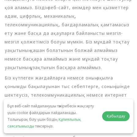
қоя аламыз. Біздің веб-сайт, өнімдер мен қызметтер
адам, цифрлық, механикалық,
телекоммуникациялық, бағдарламалық қамтамасыз
ету және басқа да ақауларға байланысты мезгіл-
мезгіл қолжетімсіз болуы мүмкін. Біз мұндай тоқтау
уақытының қашан болатынын болжай алмаймыз
немесе басқара алмаймыз және мұндай тоқтау
уақытының ұзақтығын басқара алмаймыз.
Біз күтпеген жағдайларға немесе оның ақылға
қонымды бақылауынан тыс себептерге, соның ішінде
шектеусіз, телекоммуникациялық немесе интернет
қызметін жеткізушілердің істен шығуына, форс-
Бұл веб-сайт пайдаланушы тәжірибесін жақсарту
мажорлық жағдайларға, жер сілкіністеріне, өрттерге,
үшін cookie файлдарын пайдаланады.
Қабылдау
Толығырақ білу үшін біздің
Құпиялылық
су тасқындарына, эмбаргоға, еңбек даулары мен
саясатымызды
тексеріңіз.
ереуілдерге, тәртіпсіздіктерге, соғысқа, өнім