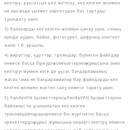
келтіру, рұқсатсыз қол жеткізу, кез келген жолмен
не нысанда қызмет көрсетуден бас тартуды
туындату үшін;
3) балаларды кез келген жолмен қанау үшін, соның
ішінде аудио, бейне, фотосурет, цифрлық контент
және т.б. арқылы;
4) вирустар, құрттар, трояндар, бүлінген файлдар
немесе басқа біреудің компьютерінің жұмысына зиян
келтіруі мүмкін өзге де ұқсас бағдарламалық
жасақтама не бағдарламалар бар файлдарды кез
келген жолмен жүктеп салу немесе тарату үшін;
5) PandaVPN Қызметтерінің, PandaVPN Қызметтеріне
байланысты ұсынылатын кез келген
транзакциялардың немесе біз жүргізетін басқа
әрекеттердің дұрыс жұмысына кедергі келтіру немесе