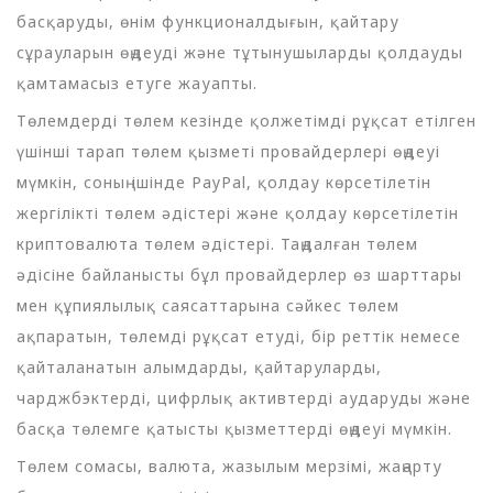
басқаруды, өнім функционалдығын, қайтару
сұрауларын өңдеуді және тұтынушыларды қолдауды
қамтамасыз етуге жауапты.
Төлемдерді төлем кезінде қолжетімді рұқсат етілген
үшінші тарап төлем қызметі провайдерлері өңдеуі
мүмкін, соның ішінде PayPal, қолдау көрсетілетін
жергілікті төлем әдістері және қолдау көрсетілетін
криптовалюта төлем әдістері. Таңдалған төлем
әдісіне байланысты бұл провайдерлер өз шарттары
мен құпиялылық саясаттарына сәйкес төлем
ақпаратын, төлемді рұқсат етуді, бір реттік немесе
қайталанатын алымдарды, қайтаруларды,
чарджбэктерді, цифрлық активтерді аударуды және
басқа төлемге қатысты қызметтерді өңдеуі мүмкін.
Төлем сомасы, валюта, жазылым мерзімі, жаңарту