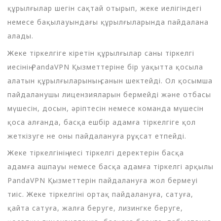
құрылғылар шегін сақтай отырып, жеке иелігіндегі
немесе бақылауындағы құрылғыларында пайдалана
алады.
Жеке тіркелгіге кіретін құрылғылар саны тіркелгі
иесінің PandaVPN Қызметтеріне бір уақытта қосыла
алатын құрылғыларының санын шектейді. Ол қосымша
пайдаланушы лицензияларын бермейді және отбасы
мүшесін, досын, әріптесін немесе команда мүшесін
қоса алғанда, басқа ешбір адамға тіркелгіге қол
жеткізуге не оны пайдалануға рұқсат етпейді.
Жеке тіркелгінің иесі тіркелгі деректерін басқа
адамға ашпауы немесе басқа адамға тіркелгі арқылы
PandaVPN Қызметтерін пайдалануға жол бермеуі
тиіс. Жеке тіркелгіні ортақ пайдалануға, сатуға,
қайта сатуға, жалға беруге, лизингке беруге,