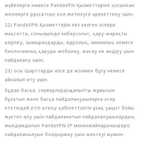
жүйелерге немесе PandaVPN Қызметтеріне қосылған
желілерге рұқсатсыз қол жеткізуге әрекеттену үшін;
22) PandaVPN Қызметтерін кез келген әскери
мақсатта, соның ішінде киберсоғыс, қару-жарақты
әзірлеу, зымырандарды, ядролық, химиялық немесе
биологиялық қаруды жобалау, жасау не өндіру үшін
пайдалану үшін;
23) осы Шарттарды өзге де жолмен бұзу немесе
айналып өту үшін.
Бұдан басқа, серверлердің қалыпты жұмысын
бұзатын және басқа пайдаланушыларға әсер
ететіндей етіп өткізу қабілеттілігін ұзақ уақыт бойы
жүктеп алу үшін пайдаланатын пайдаланушылардың
жылдамдығын PandaVPN IP мекенжайларының теріс
пайдаланылуын болдырмау үшін шектеуі мүмкін.