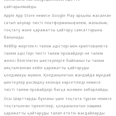
қайтарылмайды.
Apple App Store немесе Google Play арқылы жасалған
сатып алулар тиісті платформаның төлем, жазылым,
тоқтату және қаражатты қайтару саясаттарына
бағынады.
Кейбір жергілікті төлем әдістері мен криптовалюта
төлем әдістері тиісті төлем провайдері не төлем
желісі белгілеген шектеулерге байланысты төлем
аяқталғаннан кейін қаражатты қайтаруды
қолдамауы мүмкін. Қолданылатын жағдайда мұндай
шектеулер рәсімдеу кезінде көрсетіледі немесе
тиісті төлем провайдері басқа жолмен хабарлайды.
Осы Шарттарды бұзғаны үшін тоқтата тұрған немесе
тоқтатылған тіркелгілер, қолданылатын заңнама
қаражатты қайтаруды талап ететін жағдайларды