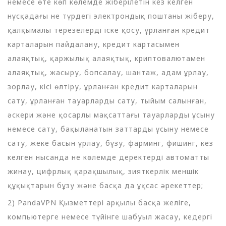
немесе өте көп көлемде жіберілетін кез келген
нұсқадағы не түрдегі электрондық поштаны жіберу,
қалқымалы терезелерді іске қосу, ұрланған кредит
карталарын пайдалану, кредит картасымен
алаяқтық, қаржылық алаяқтық, криптовалютамен
алаяқтық, жасыру, бопсалау, шантаж, адам ұрлау,
зорлау, кісі өлтіру, ұрланған кредит карталарын
сату, ұрланған тауарларды сату, тыйым салынған,
әскери және қосарлы мақсаттағы тауарларды ұсыну
немесе сату, бақыланатын заттарды ұсыну немесе
сату, жеке басын ұрлау, бұзу, фарминг, фишинг, кез
келген нысанда не көлемде деректерді автоматты
жинау, цифрлық қарақшылық, зияткерлік меншік
құқықтарын бұзу және басқа да ұқсас әрекеттер;
2) PandaVPN Қызметтері арқылы басқа желіге,
компьютерге немесе түйінге шабуыл жасау, кедергі