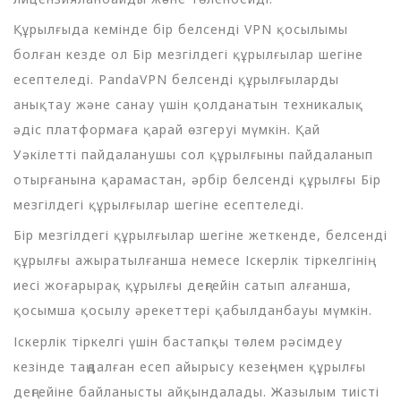
Құрылғыда кемінде бір белсенді VPN қосылымы
болған кезде ол Бір мезгілдегі құрылғылар шегіне
есептеледі. PandaVPN белсенді құрылғыларды
анықтау және санау үшін қолданатын техникалық
әдіс платформаға қарай өзгеруі мүмкін. Қай
Уәкілетті пайдаланушы сол құрылғыны пайдаланып
отырғанына қарамастан, әрбір белсенді құрылғы Бір
мезгілдегі құрылғылар шегіне есептеледі.
Бір мезгілдегі құрылғылар шегіне жеткенде, белсенді
құрылғы ажыратылғанша немесе Іскерлік тіркелгінің
иесі жоғарырақ құрылғы деңгейін сатып алғанша,
қосымша қосылу әрекеттері қабылданбауы мүмкін.
Іскерлік тіркелгі үшін бастапқы төлем рәсімдеу
кезінде таңдалған есеп айырысу кезеңі мен құрылғы
деңгейіне байланысты айқындалады. Жазылым тиісті