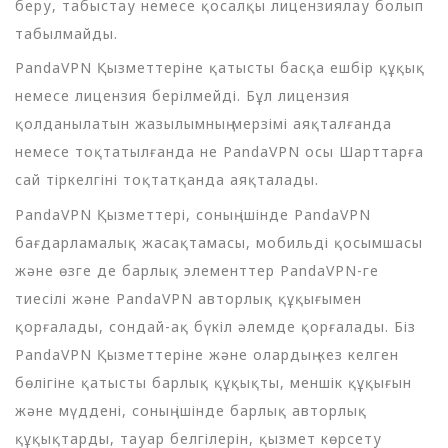
беру, табыстау немесе қосалқы лицензиялау болып
табылмайды.
PandaVPN Қызметтеріне қатысты басқа ешбір құқық
немесе лицензия берілмейді. Бұл лицензия
қолданылатын жазылымның мерзімі аяқталғанда
немесе тоқтатылғанда не PandaVPN осы Шарттарға
сай тіркелгіні тоқтатқанда аяқталады.
PandaVPN Қызметтері, соның ішінде PandaVPN
бағдарламалық жасақтамасы, мобильді қосымшасы
және өзге де барлық элементтер PandaVPN-ге
тиесілі және PandaVPN авторлық құқығымен
қорғалады, сондай-ақ бүкіл әлемде қорғалады. Біз
PandaVPN Қызметтеріне және олардың кез келген
бөлігіне қатысты барлық құқықты, меншік құқығын
және мүддені, соның ішінде барлық авторлық
құқықтарды, тауар белгілерін, қызмет көрсету