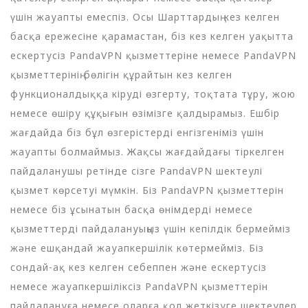
үшін жауапты емеспіз. Осы Шарттардың кез келген
басқа ережесіне қарамастан, біз кез келген уақытта
ескертусіз PandaVPN қызметтеріне немесе PandaVPN
қызметтерінің бөлігін құрайтын кез келген
функционалдыққа кіруді өзгерту, тоқтата тұру, жою
немесе өшіру құқығын өзімізге қалдырамыз. Ешбір
жағдайда біз бұл өзгерістерді енгізгеніміз үшін
жауапты болмаймыз. Жақсы жағдайдағы тіркелген
пайдаланушы ретінде сізге PandaVPN шектеулі
қызмет көрсетуі мүмкін. Біз PandaVPN қызметтерін
немесе біз ұсынатын басқа өнімдерді немесе
қызметтерді пайдалануыңыз үшін кепілдік бермейміз
және ешқандай жауапкершілік көтермейміз. Біз
сондай-ақ кез келген себеппен және ескертусіз
немесе жауапкершіліксіз PandaVPN қызметтерін
пайдалануға немесе оларға қол жеткізуге шектеулер