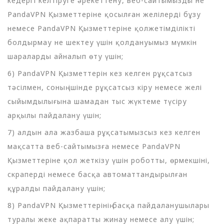
кедергі келтіруге әрекеттену, веб-сайтымызды не
PandaVPN Қызметтеріне қосылған желілерді бұзу
немесе PandaVPN Қызметтеріне қолжетімділікті
болдырмау не шектеу үшін қолдануымыз мүмкін
шараларды айналып өту үшін;
6) PandaVPN Қызметтерін кез келген рұқсатсыз
тәсілмен, соның ішінде рұқсатсыз кіру немесе желі
сыйымдылығына шамадан тыс жүктеме түсіру
арқылы пайдалану үшін;
7) алдын ала жазбаша рұқсатымызсыз кез келген
мақсатта веб-сайтымызға немесе PandaVPN
Қызметтеріне қол жеткізу үшін роботты, өрмекшіні,
скраперді немесе басқа автоматтандырылған
құралды пайдалану үшін;
8) PandaVPN Қызметтерінің басқа пайдаланушылары
туралы жеке ақпаратты жинау немесе алу үшін;