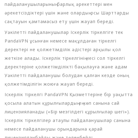
пайдаланушыларының барлық әрекеттері мен
әрекетсіздіктері үшін және олардың осы Шарттарды
сақтауын қамтамасыз ету үшін жауап береді.
Уәкілетті пайдаланушылар Іскерлік тіркелгіге тек
PandaVPN ұсынған немесе мақұлдаған тіркелгі
деректері не қолжетімділік әдістері арқылы қол
жеткізе алады. Іскерлік тіркелгінің иесі сол тіркелгі
деректеріне қолжетімділікті бақылауға және адам
Уәкілетті пайдаланушы болудан қалған кезде оның
қолжетімділігін жоюға жауап береді.
Іскерлік тіркелгі PandaVPN Қызметтеріне бір уақытта
қосыла алатын құрылғылардың ең көп санына сай
лицензияланады («Бір мезгілдегі құрылғылар шегі»).
Іскерлік тіркелгілер атаулы пайдаланушылар санына
немесе пайдаланушы орындарына қарай
лицензияланбайды және төленбейді.