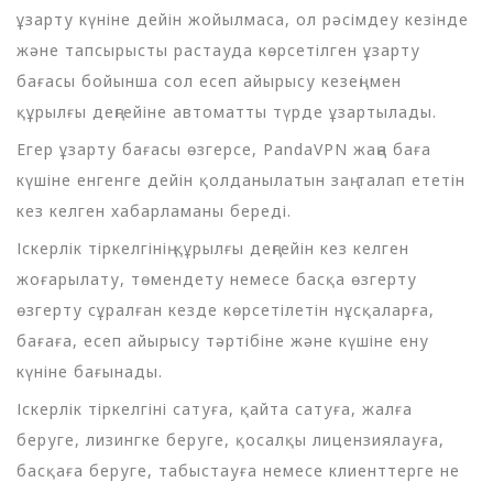
ұзарту күніне дейін жойылмаса, ол рәсімдеу кезінде
және тапсырысты растауда көрсетілген ұзарту
бағасы бойынша сол есеп айырысу кезеңі мен
құрылғы деңгейіне автоматты түрде ұзартылады.
Егер ұзарту бағасы өзгерсе, PandaVPN жаңа баға
күшіне енгенге дейін қолданылатын заң талап ететін
кез келген хабарламаны береді.
Іскерлік тіркелгінің құрылғы деңгейін кез келген
жоғарылату, төмендету немесе басқа өзгерту
өзгерту сұралған кезде көрсетілетін нұсқаларға,
бағаға, есеп айырысу тәртібіне және күшіне ену
күніне бағынады.
Іскерлік тіркелгіні сатуға, қайта сатуға, жалға
беруге, лизингке беруге, қосалқы лицензиялауға,
басқаға беруге, табыстауға немесе клиенттерге не