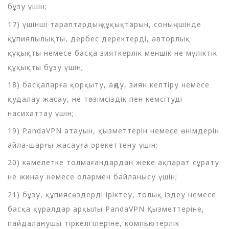
бұзу үшін;
17) үшінші тараптардың құқықтарын, соның ішінде
құпиялылықты, дербес деректерді, авторлық
құқықты немесе басқа зияткерлік меншік не мүліктік
құқықты бұзу үшін;
18) басқаларға қорқыту, аңду, зиян келтіру немесе
қудалау жасау, не төзімсіздік пен кемсітуді
насихаттау үшін;
19) PandaVPN атауын, қызметтерін немесе өнімдерін
айла-шарғы жасауға әрекеттену үшін;
20) кәмелетке толмағандардан жеке ақпарат сұрату
не жинау немесе олармен байланысу үшін;
21) бұзу, құпиясөздерді іріктеу, толық іздеу немесе
басқа құралдар арқылы PandaVPN Қызметтеріне,
пайдаланушы тіркелгілеріне, компьютерлік