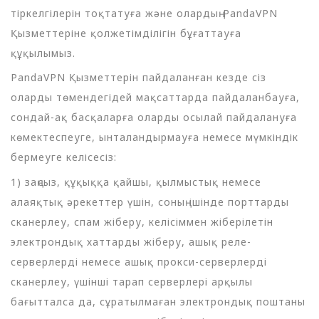
тіркелгілерін тоқтатуға және олардың PandaVPN
Қызметтеріне қолжетімділігін бұғаттауға
құқылымыз.
PandaVPN Қызметтерін пайдаланған кезде сіз
оларды төмендегідей мақсаттарда пайдаланбауға,
сондай-ақ басқаларға оларды осылай пайдалануға
көмектеспеуге, ынталандырмауға немесе мүмкіндік
бермеуге келісесіз:
1) заңсыз, құқыққа қайшы, қылмыстық немесе
алаяқтық әрекеттер үшін, соның ішінде порттарды
сканерлеу, спам жіберу, келісіммен жіберілетін
электрондық хаттарды жіберу, ашық реле-
серверлерді немесе ашық прокси-серверлерді
сканерлеу, үшінші тарап серверлері арқылы
бағытталса да, сұратылмаған электрондық поштаны