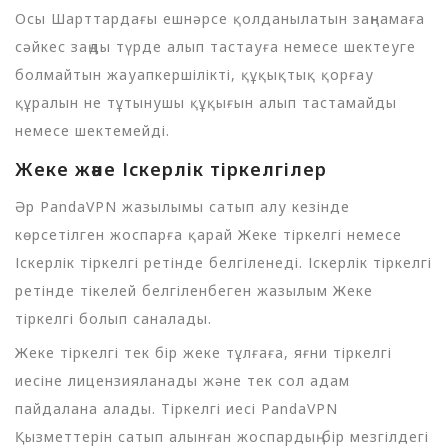
Осы Шарттардағы ешнәрсе қолданылатын заңнамаға
сәйкес заңды түрде алып тастауға немесе шектеуге
болмайтын жауапкершілікті, құқықтық қорғау
құралын не тұтынушы құқығын алып тастамайды
немесе шектемейді.
Жеке және Іскерлік тіркелгілер
Әр PandaVPN жазылымы сатып алу кезінде
көрсетілген жоспарға қарай Жеке тіркелгі немесе
Іскерлік тіркелгі ретінде белгіленеді. Іскерлік тіркелгі
ретінде тікелей белгіленбеген жазылым Жеке
тіркелгі болып саналады.
Жеке тіркелгі тек бір жеке тұлғаға, яғни тіркелгі
иесіне лицензияланады және тек сол адам
пайдалана алады. Тіркелгі иесі PandaVPN
Қызметтерін сатып алынған жоспардың бір мезгілдегі