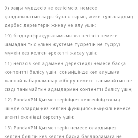
9) заңды мүддесіз не келісімсіз, немесе
қолданылатын заңды бұза отырып, жеке тұлғалардың
дербес деректерін жинау не алу үшін;
10) біздің инфрақұрылымымызға негізсіз немесе
шамадан тыс үлкен жүктеме түсіретін не түсіруі
мүмкін кез келген әрекетті жасау үшін;
11) негізсіз көп адаммен деректерді немесе басқа
контентті бөлісу үшін, соның ішінде көп алушыға
жаппай хабарламалар жіберу немесе танымайтын не
сізді танымайтын адамдармен контентті бөлісу үшін;
12) PandaVPN Қызметтерінің кез келгенінің, соның
ішінде олардың кез келген функциясының өкілі немесе
агенті екеніңізді көрсету үшін;
13) PandaVPN Қызметтерін немесе олардың кез
келген бөлігін кез келген басқа бағдарламаға не