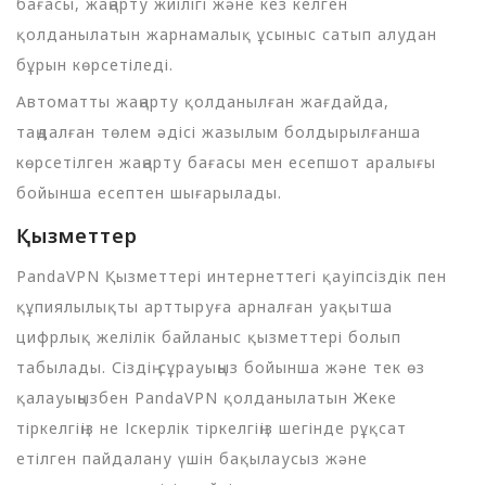
бағасы, жаңарту жиілігі және кез келген
қолданылатын жарнамалық ұсыныс сатып алудан
бұрын көрсетіледі.
Автоматты жаңарту қолданылған жағдайда,
таңдалған төлем әдісі жазылым болдырылғанша
көрсетілген жаңарту бағасы мен есепшот аралығы
бойынша есептен шығарылады.
Қызметтер
PandaVPN Қызметтері интернеттегі қауіпсіздік пен
құпиялылықты арттыруға арналған уақытша
цифрлық желілік байланыс қызметтері болып
табылады. Сіздің сұрауыңыз бойынша және тек өз
қалауыңызбен PandaVPN қолданылатын Жеке
тіркелгіңіз не Іскерлік тіркелгіңіз шегінде рұқсат
етілген пайдалану үшін бақылаусыз және