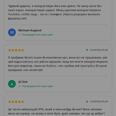
Чудовий додаток, я використовую його вже давно. Не можу жити без
нього зараз, використовую щодня. Можу щасливо використовувати
YouTube, netflix тощо... на пк і телефоні. (Навіть усередині великого
фаєрволу лол)
Michael Augood
M
Підтверджений користувач
З GOOGLE PLAY
Я пробував багато інших безкоштовних vpn, вони всі не працювали, але
цей відрізняється, він дійсно хороший, якщо ви хочете використовувати
його для відеоігор, таких як Roblox, і він зробив мій пристрій у 50 разів
швидшим, ніж зазвичай.
AI Dnt
A
Підтверджений користувач
З GOOGLE PLAY
Це чесно найкращий VPN, який я коли-небудь бачив!! Вони змінили
мене на сервер, на якому я хотів бути, дуже швидко, так що це добре! І