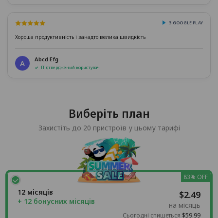
З GOOGLE PLAY
Хороша продуктивність і занадто велика швидкість
Abcd Efg
A
Підтверджений користувач
Виберіть план
Захистіть до 20 пристроїв у цьому тарифі
83% OFF
12 місяців
$2.49
+ 12 бонусних місяців
на місяць
Сьогодні спишеться
$59.99