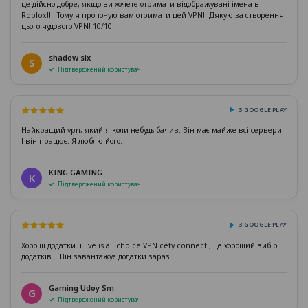
це дійсно добре, якщо ви хочете отримати відображувані імена в
Roblox!!!! Тому я пропоную вам отримати цей VPN!! Дякую за створення
цього чудового VPN! 10/10
shadow six
S
Підтверджений користувач
З GOOGLE PLAY
Найкращий vpn, який я коли-небудь бачив. Він має майже всі сервери.
І він працює. Я люблю його.
KING GAMING
K
Підтверджений користувач
З GOOGLE PLAY
Хороші додатки. і live is all choice VPN cety connect , це хороший вибір
додатків... Він завантажує додатки зараз.
Gaming Udoy Sm
G
Підтверджений користувач