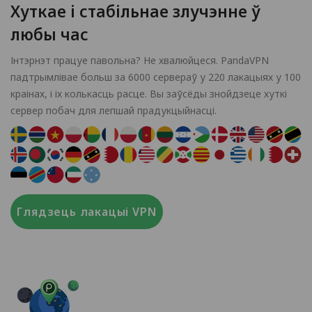
Хуткае і стабільнае злучэнне ў
любы час
Інтэрнэт працуе павольна? Не хвалюйцеся. PandaVPN
падтрымлівае больш за 6000 сервераў у 220 лакацыях у 100
краінах, і іх колькасць расце. Вы заўсёды знойдзеце хуткі
сервер побач для лепшай прадукцыйнасці.
Глядзець лакацыі VPN