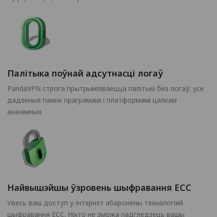
Палітыка поўнай адсутнасці логаў
PandaVPN строга прытрымліваецца палітыкі без логаў: усе
дадзеныя паміж праграмамі і платформамі цалкам
ананімныя.
Найвышэйшы ўзровень шыфравання ECC
Увесь ваш доступ у Інтэрнэт абаронены тэхналогіяй
шыфравання ECC. Ніхто не зможа падгледзець вашы