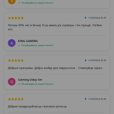
S
Пацверджаны карыстальнік
З GOOGLE PLAY
Лепшы VPN, які я бачыў. Ёсць амаль усе серверы. І ён працуе. Люблю
яго.
KING GAMING
K
Пацверджаны карыстальнік
З GOOGLE PLAY
Добрыя праграмы. Добры выбар для падлучэння... Спампуйце зараз.
Gaming Udoy Sm
G
Пацверджаны карыстальнік
З GOOGLE PLAY
Добрая прадукцыйнасць і высокая хуткасць