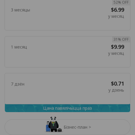
52% OFF
$6.99
3 месяцы
у месяц
31% OFF
$9.99
1 месяц
у месяц
$0.71
7 дзён
у дзень
Цана павялічыцца праз
Бізнес-план >