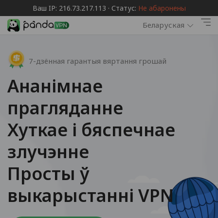
Ваш IP: 216.73.217.113 · Статус:
Не абаронены
Беларуская
7-дзённая гарантыя вяртання грошай
Ананімнае
прагляданне
Хуткае і бяспечнае
злучэнне
Просты ў
выкарыстанні VPN