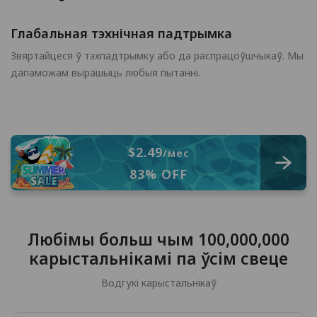
Глабальная тэхнічная падтрымка
Звяртайцеся ў тэхпадтрымку або да распрацоўшчыкаў. Мы
дапаможам вырашыць любыя пытанні.
$2.49
/мес
83% OFF
Любімы больш чым 100,000,000
карыстальнікамі па ўсім свеце
Водгукі карыстальнікаў