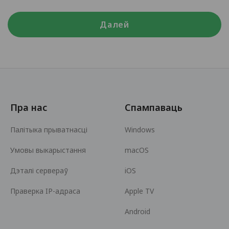
Далей
Пра нас
Спампаваць
Палітыка прыватнасці
Windows
Умовы выкарыстання
macOS
Дэталі сервераў
iOS
Праверка IP-адраса
Apple TV
Android