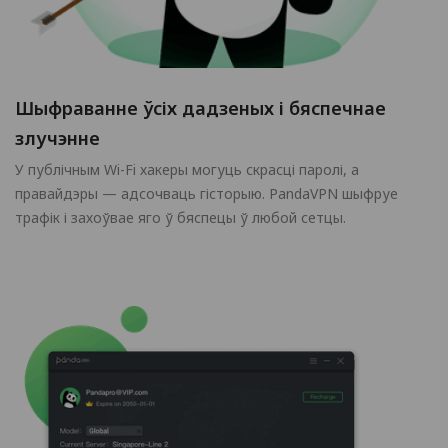
Шыфраванне ўсіх дадзеных і бяспечнае
злучэнне
У публічным Wi-Fi хакеры могуць скрасці паролі, а
правайдэры — адсочваць гісторыю. PandaVPN шыфруе
трафік і захоўвае яго ў бяспецы ў любой сетцы.