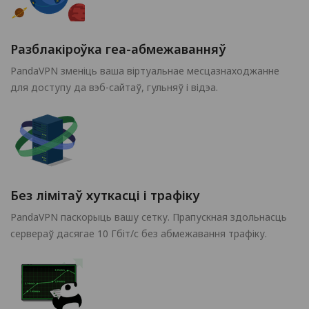
Разблакіроўка геа-абмежаванняў
PandaVPN зменіць ваша віртуальнае месцазнаходжанне
для доступу да вэб-сайтаў, гульняў і відэа.
Без лімітаў хуткасці і трафіку
PandaVPN паскорыць вашу сетку. Прапускная здольнасць
сервераў дасягае 10 Гбіт/с без абмежавання трафіку.