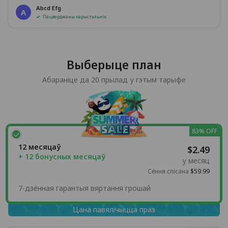
Abcd Efg
A
Пацверджаны карыстальнік
Выберыце план
Абараніце да 20 прылад у гэтым тарыфе
83% OFF
12 месяцаў
$2.49
+ 12 бонусных месяцаў
у месяц
Сёння спісана
$59.99
7-дзённая гарантыя вяртання грошай
Цана павялічыцца праз