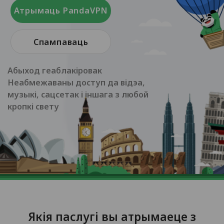
Атрымаць PandaVPN
Спампаваць
Абыход геаблакіровак
Неабмежаваны доступ да відэа,
музыкі, сацсетак і іншага з любой
кропкі свету
Якія паслугі вы атрымаеце з