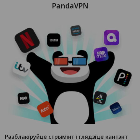
PandaVPN
Разблакіруйце стрымінг і глядзіце кантэнт