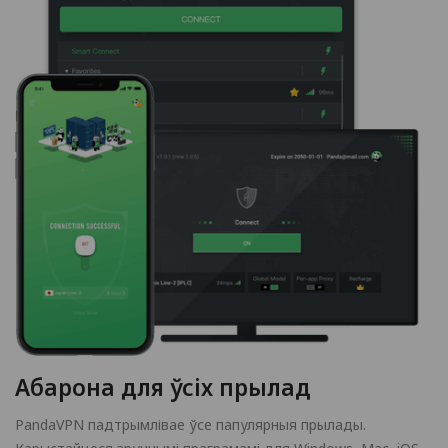
Абарона для ўсіх прылад
PandaVPN падтрымлівае ўсе папулярныя прылады.