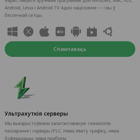
Карыстайцеся зручнымі праграмамі для Windows, Mac, iOS,
Android, Linux і Android TV. Адно націсканне — і вы ў
бяспечнай сетцы.
Спампаваць
Ультрахуткія серверы
Мы выкарыстоўваем запатэнтаваную тэхналогію
паскарэння і серверы IPLC. Няма ліміту трафіку, няма
буферызацыі, няма праблем.