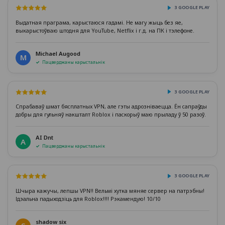
З GOOGLE PLAY
Выдатная праграма, карыстаюся гадамі. Не магу жыць без яе,
выкарыстоўваю штодня для YouTube, Netflix і г.д. на ПК і тэлефоне.
Michael Augood
M
Пацверджаны карыстальнік
З GOOGLE PLAY
Спрабаваў шмат бясплатных VPN, але гэты адрозніваецца. Ён сапраўды
добры для гульняў накшталт Roblox і паскорыў маю прыладу ў 50 разоў.
AI Dnt
A
Пацверджаны карыстальнік
З GOOGLE PLAY
Шчыра кажучы, лепшы VPN!! Вельмі хутка мяняе сервер на патрэбны!
Ідэальна падыходзіць для Roblox!!!! Рэкамендую! 10/10
shadow six