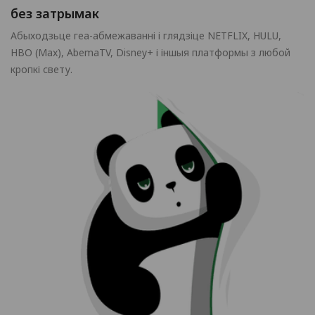
без затрымак
Абыходзьце геа-абмежаванні і глядзіце NETFLIX, HULU,
HBO (Max), AbemaTV, Disney+ і іншыя платформы з любой
кропкі свету.