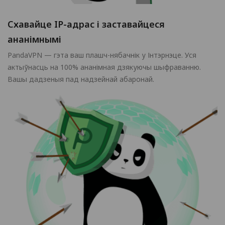
Схавайце IP-адрас і заставайцеся
ананімнымі
PandaVPN — гэта ваш плашч-нябачнік у Інтэрнэце. Уся
актыўнасць на 100% ананімная дзякуючы шыфраванню.
Вашы дадзеныя пад надзейнай абаронай.