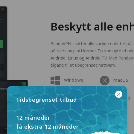
Beskytt alle en
PandaVPN støtter alle vanlige enheter på m
på tvers av plattformer. Du kan nyte utsøk
Android, Linux og Android TV. Med PandaVPN
tilgang til et ubegrenset nettverk.
Windows
macOS
Apple TV
Android
Tidsbegrenset tilbud
Linux
12 måneder
få ekstra 12 måneder