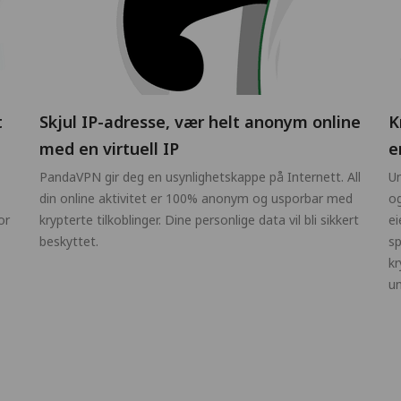
t
Skjul IP-adresse, vær helt anonym online
K
med en virtuell IP
e
PandaVPN gir deg en usynlighetskappe på Internett. All
Un
din online aktivitet er 100% anonym og usporbar med
og
or
krypterte tilkoblinger. Dine personlige data vil bli sikkert
ei
beskyttet.
sp
kr
un