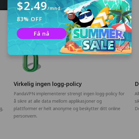
$2.49
/mnd
83% OFF
Få nå
Virkelig ingen logg-policy
D
PandaVPN implementerer strengt ingen logg-policy for
Al
å sikre at alle data mellom applikasjoner og
si
g,
plattformer er helt anonyme og beskytter ditt online
De
personvern.