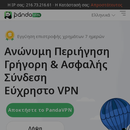
Η IP σας: 216.73.216.61 · Η Κατάστασή σας:
Απροστάτευτος
Ελληνικά
Εγγύηση επιστροφής χρημάτων 7 ημερών
Ανώνυμη Περιήγηση
Γρήγορη & Ασφαλής
Σύνδεση
Εύχρηστο VPN
Αποκτήστε το PandaVPN
Λήψη