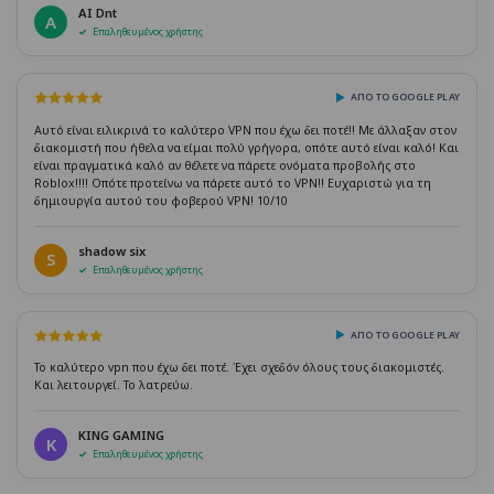
AI Dnt
A
Επαληθευμένος χρήστης
ΑΠΌ ΤΟ GOOGLE PLAY
Αυτό είναι ειλικρινά το καλύτερο VPN που έχω δει ποτέ!! Με άλλαξαν στον
διακομιστή που ήθελα να είμαι πολύ γρήγορα, οπότε αυτό είναι καλό! Και
είναι πραγματικά καλό αν θέλετε να πάρετε ονόματα προβολής στο
Roblox!!!! Οπότε προτείνω να πάρετε αυτό το VPN!! Ευχαριστώ για τη
δημιουργία αυτού του φοβερού VPN! 10/10
shadow six
S
Επαληθευμένος χρήστης
ΑΠΌ ΤΟ GOOGLE PLAY
Το καλύτερο vpn που έχω δει ποτέ. Έχει σχεδόν όλους τους διακομιστές.
Και λειτουργεί. Το λατρεύω.
KING GAMING
K
Επαληθευμένος χρήστης