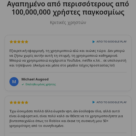
Αγαπημένο από περισσότερους από
100,000,000 χρήστες παγκοσμίως
Κριτικές χρηστών
ΑΠΌ ΤΟ GOOGLE PLAY
Εξαιρετική εφαρμογή, τη χρησιμοποιώ εδώ και αιώνες τώρα. Δεν μπορώ
να ζήσω χωρίς αυτήν αυτή τη στιγμή, τη χρησιμοποιώ καθημερινά.
Μπορώ να χρησιμοποιώ ευχάριστα YouTube, netflix κ.λπ... σε υπολογιστή
και τηλέφωνο. (Ακόμα και μέσα στο μεγάλο τείχος προστασίας lol)
Michael Augood
M
Επαληθευμένος χρήστης
ΑΠΌ ΤΟ GOOGLE PLAY
Έχω δοκιμάσει πολλά άλλα δωρεάν vpn, δεν δούλεψαν όλα, αλλά αυτό
είναι διαφορετικό, είναι πολύ καλό αν θέλετε να το χρησιμοποιήσετε για
βιντεοπαιχνίδια όπως το Roblox και έκανε τη συσκευή μου 50×
γρηγορότερη από το συνηθισμένο.