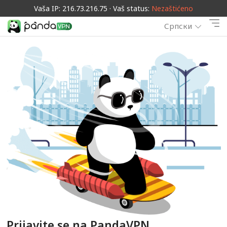
Vaša IP: 216.73.216.75 · Vaš status:
Nezaštićeno
Српски
Prijavite se na PandaVPN