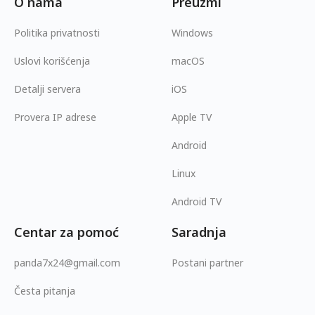
O nama
Preuzmi
Politika privatnosti
Windows
Uslovi korišćenja
macOS
Detalji servera
iOS
Provera IP adrese
Apple TV
Android
Linux
Android TV
Centar za pomoć
Saradnja
panda7x24@gmail.com
Postani partner
Česta pitanja