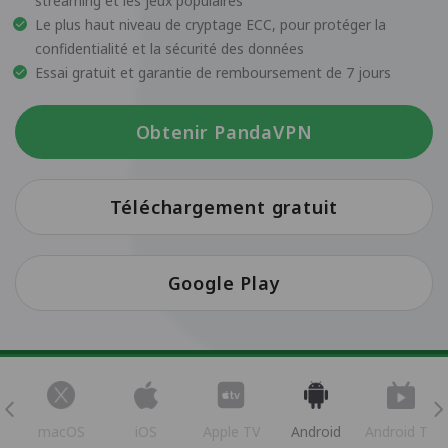
streaming et les jeux populaires
Le plus haut niveau de cryptage ECC, pour protéger la
confidentialité et la sécurité des données
Essai gratuit et garantie de remboursement de 7 jours
Obtenir PandaVPN
Téléchargement gratuit
Google Play
s
macOS
iOS
Apple TV
Android
Android TV