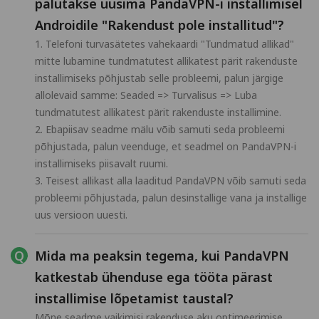
palutakse uusima PandaVPN-i installimisel
Androidile "Rakendust pole installitud"?
1. Telefoni turvasätetes vahekaardi "Tundmatud allikad"
mitte lubamine tundmatutest allikatest pärit rakenduste
installimiseks põhjustab selle probleemi, palun järgige
allolevaid samme: Seaded => Turvalisus => Luba
tundmatutest allikatest pärit rakenduste installimine.
2. Ebapiisav seadme mälu võib samuti seda probleemi
põhjustada, palun veenduge, et seadmel on PandaVPN-i
installimiseks piisavalt ruumi.
3. Teisest allikast alla laaditud PandaVPN võib samuti seda
probleemi põhjustada, palun desinstallige vana ja installige
uus versioon uuesti.
Mida ma peaksin tegema, kui PandaVPN
katkestab ühenduse ega tööta pärast
installimise lõpetamist taustal?
Mõne seadme vaikimisi rakenduse aku optimeerimise