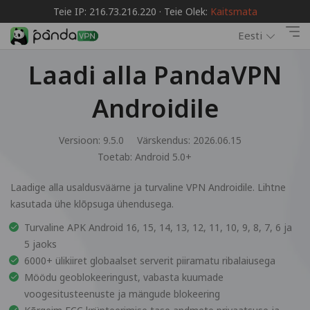
Teie IP: 216.73.216.220 · Teie Olek:
Kaitsmata
Eesti
Laadi alla PandaVPN
Androidile
Versioon: 9.5.0
Värskendus: 2026.06.15
Toetab:
Android 5.0+
Laadige alla usaldusväärne ja turvaline VPN Androidile. Lihtne
kasutada ühe klõpsuga ühendusega.
Turvaline APK Android 16, 15, 14, 13, 12, 11, 10, 9, 8, 7, 6 ja
5 jaoks
6000+ ülikiiret globaalset serverit piiramatu ribalaiusega
Möödu geoblokeeringust, vabasta kuumade
voogesitusteenuste ja mängude blokeering