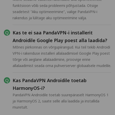
funktsioon võib seda probleemi põhjustada. Otsige
seadetest "Aku optimeerimine", valige PandaVPN-i
rakendus ja lülitage aku optimeerimine välja.
Kas te ei saa PandaVPN-i installerit
Androidile Google Play poest alla laadida?
Mõnes piirkonnas on võrgupiirangud. Kui teil tekib Androidi
VPN-i rakenduse installeri allalaadimisel Google Play poest
tõrge või aeglane allalaadimine, proovige enne
allalaadimist seada oma puhverserver globaalsele mudelile.
Kas PandaVPN Androidile toetab
HarmonyOS-i?
PandaVPN Androidile toetab suurepäraselt HarmonyOS 1
ja HarmonyOS 2, saate selle alla laadida ja installida
muretult.