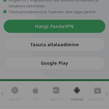
Kõrgeim ECC krüpteerimise tase andmete privaatsuse ja
turvalisuse kaitsmiseks
Tasuta prooviperiood ja 7-päevane raha tagasi garantii
Hangi PandaVPN
Tasuta allalaadimine
Google Play
s
macOS
iOS
Apple TV
Android
Android TV