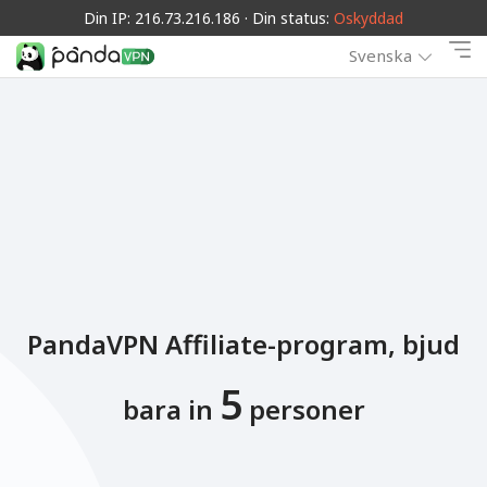
Din IP: 216.73.216.186 · Din status:
Oskyddad
Svenska
PandaVPN Affiliate-program, bjud
5
bara in
personer