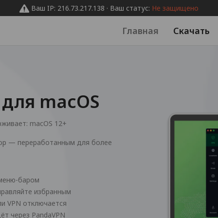
Ваш IP: 216.73.217.138 · Ваш статус:
Не защищено
Главная
Скачать
 для macOS
рживает:
macOS 12+
top — переработанным для более
 меню-баром
правляйте избранным
сли VPN отключается
дёт через PandaVPN