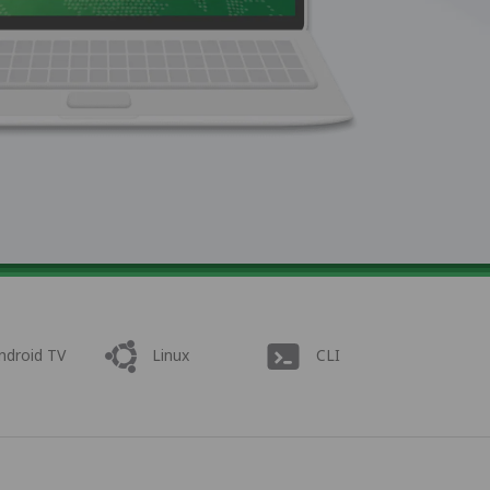
ndroid TV
Linux
CLI