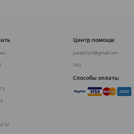
чать
Центр помощи
ows
panda7x24@gmail.com
S
FAQ
Способы оплаты
 TV
id
id TV