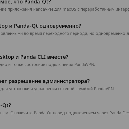
амое, что Panda-Qt?
ление приложения PandaVPN для macOS с переработанным инте
top и Panda-Qt одновременно?
новленными во время переходного периода, но одновременно 
ktop и Panda CLI вместе?
одно и то же состояние подключения PandaVPN.
ает разрешение администратора?
для установки и управления сетевой службой PandaVPN.
-Qt?
нным. Отключите Panda-Qt перед подключением через Panda Des