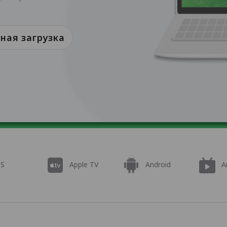
ная загрузка
OS
Apple TV
Android
A