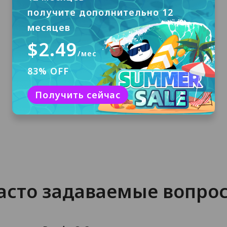
получите дополнительно 12
месяцев
$2.49
Скачать и установить
/мес
Нажмите «Бесплатная загрузка», чтобы
83% OFF
скачать PandaVPN для macOS и
установить его на свой компьютер.
Получить сейчас
асто задаваемые вопро