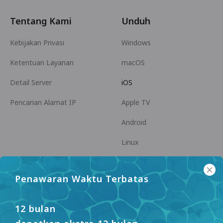
Tentang Kami
Unduh
Kebijakan Privasi
Windows
Ketentuan Layanan
macOS
Detail Server
iOS
Pencarian Alamat IP
Apple TV
Android
Linux
Android TV
Penawaran Waktu Terbatas
Pusat Bantuan
Kerja Sama
panda7x24@gmail.com
Menjadi Afiliasi
12 bulan