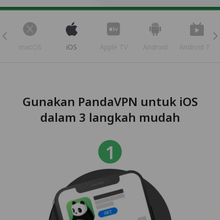
s
macOS
iOS
Apple TV
Android
Android TV
Gunakan PandaVPN untuk iOS
dalam 3 langkah mudah