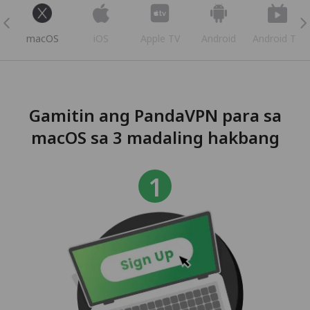
s
macOS
iOS
Apple TV
Android
Android TV
Gamitin ang PandaVPN para sa
macOS sa 3 madaling hakbang