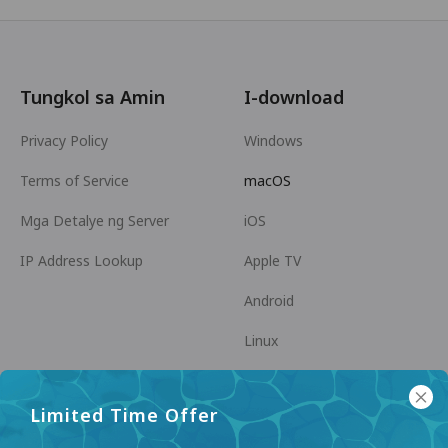
Tungkol sa Amin
I-download
Privacy Policy
Windows
Terms of Service
macOS
Mga Detalye ng Server
iOS
IP Address Lookup
Apple TV
Android
Linux
Android TV
Limited Time Offer
Help Center
Kooperasyon