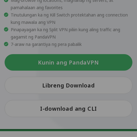
Mag-browse ng locations, maghanap ng servers, at
pamahalaan ang favorites
Tinutulungan ka ng Kill Switch protektahan ang connection
kung mawala ang VPN
Pinapayagan ka ng Split VPN piliin kung aling traffic ang
gagamit ng PandaVPN
7-araw na garantiya ng pera pabalik
Kunin ang PandaVPN
Libreng Download
I-download ang CLI