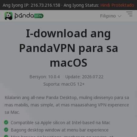
Ang Iyong IP: 216.73.216.158 · Ang Iyong Status:
Hindi Protektado
Filipino
I-download ang
PandaVPN para sa
macOS
Bersyon: 10.0.4
Update: 2026.07.22
Suporta:
macOS 12+
Kilalanin ang all-new Panda Desktop, muling idinisenyo para sa
mas mabilis, mas simple, at mas maaasahang VPN experience
sa Mac.
Compatible sa Apple silicon at Intel-based na Mac
Bagong desktop window at menu bar experience